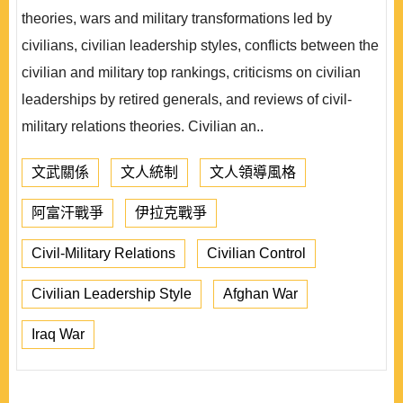
theories, wars and military transformations led by
civilians, civilian leadership styles, conflicts between the
civilian and military top rankings, criticisms on civilian
leaderships by retired generals, and reviews of civil-
military relations theories. Civilian an..
文武關係
文人統制
文人領導風格
阿富汗戰爭
伊拉克戰爭
Civil-Military Relations
Civilian Control
Civilian Leadership Style
Afghan War
Iraq War