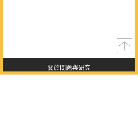
關於問題與研究
About this journal
最新消息
Latest issue
最新期刊
Latest issue
各期期刊
All issues