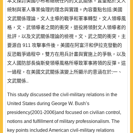
本文探討美國小布希總統任內的文武關係。置重點於文人
統制與軍人專業倫理的理念與實踐。內容重點包括:美國
文武關係理論，文人主導的戰爭和軍事轉型，文人領導風
格，文、武領導者之間的衝突，退役將領對文人領導者的
批評，以及文武關係理論的檢視。文、武之間的衝突，主
要源自 911 攻擊事件後，美國在阿富汗和伊拉克發動的
反恐戰爭過程中，雙方在用兵計畫與實施上的爭執，以及
文人國防部長倫斯斐領導風格所導致軍事將領的反彈。這
一過程，在美國文武關係演變上所顯示的意涵在於:一、
文武關係..
This study discussed the civil-military relations in the
United States during George W. Bush’s
presidency(2001-2006)and focused on civilian control,
notions and fulfillment of military professionalism. The
key points included American civil-military relations