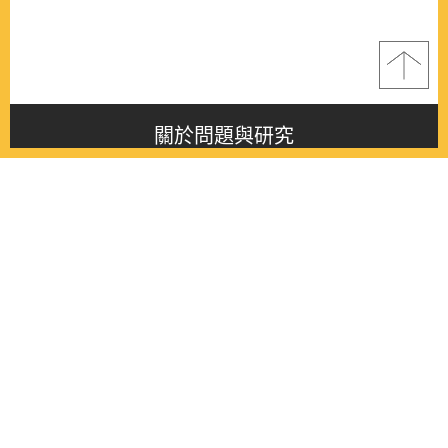
關於問題與研究
About this journal
最新消息
Latest issue
最新期刊
Latest issue
各期期刊
All issues
徵稿啟事
Contribution