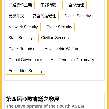
網路恐怖主義
不對稱戰爭
全球治理
反恐外交
安全的鑲嵌性
Digital Security
Network Security
Cyber Security
State Security
Civilian Security
Cyber-Terrorism
Asymmetric Warfare
Global Governance
Anti-Terrorism Diplomacy
Embedded Security
第四屆亞歐會議之發展
The Development of the Fourth ASEM