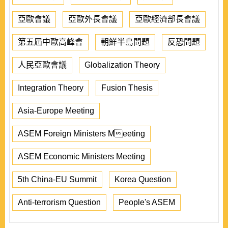
亞歐會議
亞歐外長會議
亞歐經濟部長會議
第五屆中歐高峰會
朝鮮半島問題
反恐問題
人民亞歐會議
Globalization Theory
Integration Theory
Fusion Thesis
Asia-Europe Meeting
ASEM Foreign Ministers Meeting
ASEM Economic Ministers Meeting
5th China-EU Summit
Korea Question
Anti-terrorism Question
People's ASEM