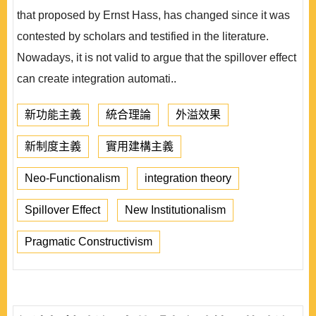
that proposed by Ernst Hass, has changed since it was
contested by scholars and testified in the literature.
Nowadays, it is not valid to argue that the spillover effect
can create integration automati..
新功能主義
統合理論
外溢效果
新制度主義
實用建構主義
Neo-Functionalism
integration theory
Spillover Effect
New Institutionalism
Pragmatic Constructivism