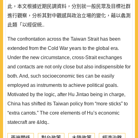
此，本文根據近期民調資料，分別就一般民眾及目標社群
進行觀察，分析其對中觀感與政治立場的變化，藉以蠡測
此類「以經促統..
The confrontation across the Taiwan Strait has been
extended from the Cold War years to the global era.
Under the new circumstance, cross-Strait exchanges
and contacts are not only close but also indispensible for
both. And, such socioeconomic ties can be easily
employed as instruments to achieve political goals.
Motivated by the logic, after Hu Jintao being in charge,
China has shifted its Taiwan policy from “more sticks” to
“extra carrots.” The core elements of Hu’s economic
statecraft are &ldq..
兩岸關係
對台政策
大陸政策
經濟治略