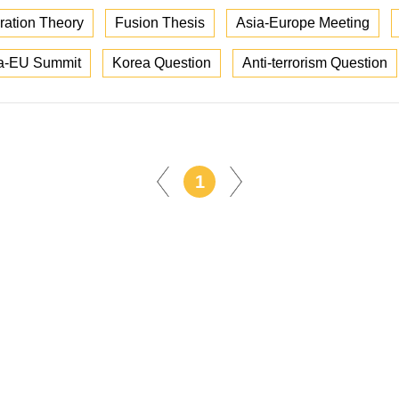
gration Theory
Fusion Thesis
Asia-Europe Meeting
na-EU Summit
Korea Question
Anti-terrorism Question
1