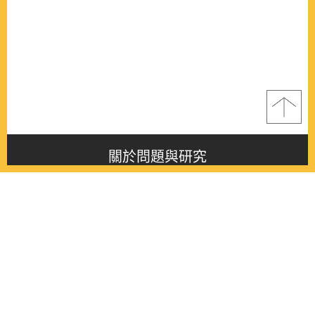
關於問題與研究
About this journal
最新消息
Latest issue
最新期刊
Latest issue
各期期刊
All issues