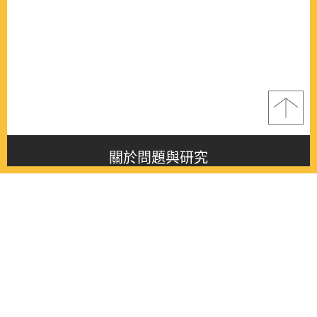
關於問題與研究
About this journal
最新消息
Latest issue
最新期刊
Latest issue
各期期刊
All issues