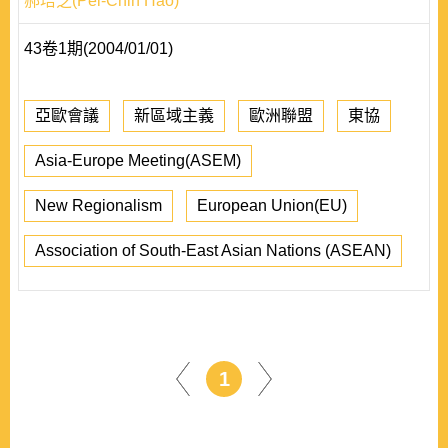
郝培芝(Pei-Chih Hao)
43卷1期(2004/01/01)
亞歐會議
新區域主義
歐洲聯盟
東協
Asia-Europe Meeting(ASEM)
New Regionalism
European Union(EU)
Association of South-East Asian Nations (ASEAN)
1