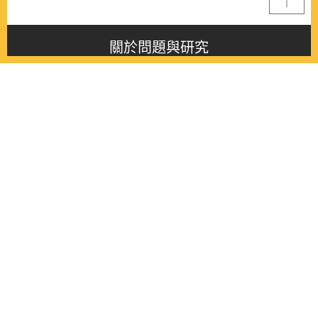
關於問題與研究
About this journal
最新消息
Latest issue
最新期刊
Latest issue
各期期刊
All issues
徵稿啟事
Contribution
聯絡我們
Contact