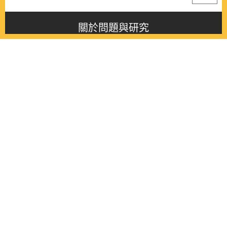
關於問題與研究
About this journal
最新消息
Latest issue
最新期刊
Latest issue
各期期刊
All issues
徵稿啟事
Contribution
聯絡我們
Contact
《問題與研究》季刊 Wenti Yu Yanjiu