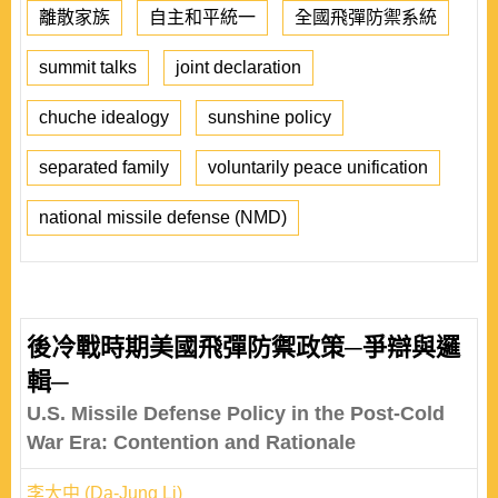
離散家族
自主和平統一
全國飛彈防禦系統
summit talks
joint declaration
chuche idealogy
sunshine policy
separated family
voluntarily peace unification
national missile defense (NMD)
後冷戰時期美國飛彈防禦政策─爭辯與邏
輯─
U.S. Missile Defense Policy in the Post-Cold
War Era: Contention and Rationale
李大中 (Da-Jung Li)