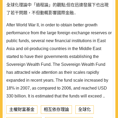
全球化理論中「過程論」的觀點;但在迅速發展下也出現
了若干問題，不但動輒影響國際金融..
After World War II, in order to obtain better growth
performance from the large foreign exchange reserves or
public funds, several new financial institutions in East
Asia and oil-producing countries in the Middle East
started to have their governments establishing the
Sovereign Wealth Fund. The Sovereign Wealth Fund
has attracted wide attention as their scales rapidly
expanded in recent years. The fund scale increased by
18% in 2007, as compared to 2006, and reached USD
330 billion. It is estimated that the funds will exceed ..
主權財富基金
相互依存理論
全球化