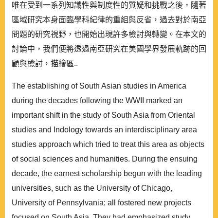
唯在受到一系列知識性與制度性的質疑和挑戰之後，隨著
區域研究本身面臨學科紀律的重組與反省，過去對於南亞
問題的研究視野，也開始出現許多檢討與轉變。在本文的
討論中，我們便將透過南亞研究在美國學界發展軌跡的回
顧與檢討，描繪區..
The establishing of South Asian studies in America
during the decades following the WWII marked an
important shift in the study of South Asia from Oriental
studies and Indology towards an interdisciplinary area
studies approach which tried to treat this area as objects
of social sciences and humanities. During the ensuing
decade, the earnest scholarship begun with the leading
universities, such as the University of Chicago,
University of Pennsylvania; all fostered new projects
focused on South Asia. They had emphasized study ..