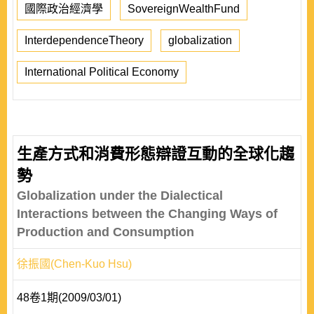
國際政治經濟學
SovereignWealthFund
InterdependenceTheory
globalization
International Political Economy
生產方式和消費形態辯證互動的全球化趨
勢
Globalization under the Dialectical
Interactions between the Changing Ways of
Production and Consumption
徐振國(Chen-Kuo Hsu)
48卷1期(2009/03/01)