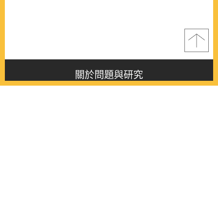
關於問題與研究
About this journal
最新消息
Latest issue
最新期刊
Latest issue
各期期刊
All issues
徵稿啟事
Contribution