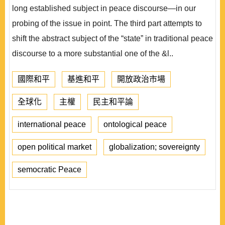
long established subject in peace discourse—in our
probing of the issue in point. The third part attempts to
shift the abstract subject of the “state” in traditional peace
discourse to a more substantial one of the &l..
國際和平
基進和平
開放政治市場
全球化
主權
民主和平論
international peace
ontological peace
open political market
globalization; sovereignty
semocratic Peace