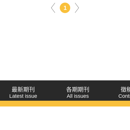
1
最新期刊
各期期刊
徵
Latest issue
All issues
Cont
《問題與研究》季刊 Wenti Yu Yanjiu
Copyright © 2021 Wenti Yu Yanjiu. All Rights Reserved.