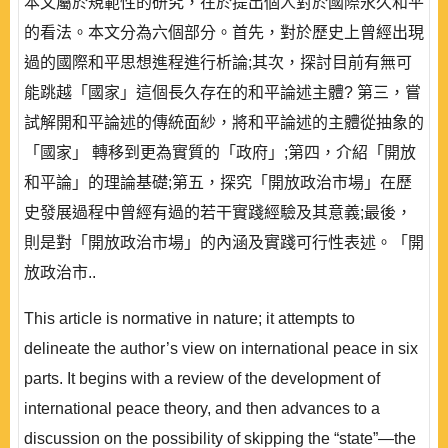
本文屬於規範性的研究，在於提出個人對於國際永久和平
的看法。本文分為六個部分。首先，對於歷史上曾經出現
過的國際和平思想進程進行析論;其次，探討目前有無可
能跳越「國家」這個長久存在的和平論述主體? 第三，嘗
試解開和平論述的傳統面紗，將和平論述的主體從抽象的
「國家」 轉移到更為實質的「政府」;第四，介紹「開放
和平論」的理論基礎;第五，探究「開放政治市場」在歷
史發展過程中曾經有過的若干實踐經驗及其意義;最後，
則是對「開放政治市場」的內涵及實踐可行性表述。「開
放政治市..
This article is normative in nature; it attempts to
delineate the author’s view on international peace in six
parts. It begins with a review of the development of
international peace theory, and then advances to a
discussion on the possibility of skipping the “state”—the