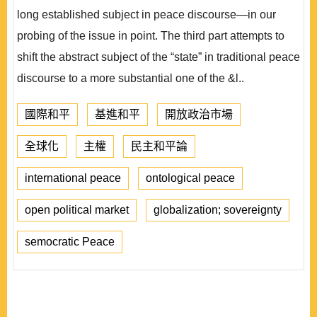
long established subject in peace discourse—in our
probing of the issue in point. The third part attempts to
shift the abstract subject of the “state” in traditional peace
discourse to a more substantial one of the &l..
國際和平
基進和平
開放政治市場
全球化
主權
民主和平論
international peace
ontological peace
open political market
globalization; sovereignty
semocratic Peace