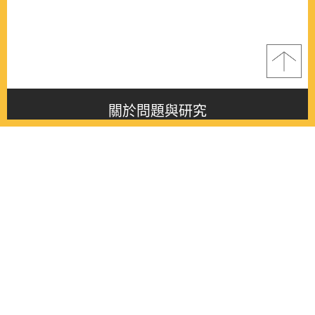
關於問題與研究
About this journal
最新消息
Latest issue
最新期刊
Latest issue
各期期刊
All issues
徵稿啟事
Contribution