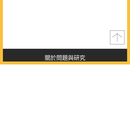
關於問題與研究
About this journal
最新消息
Latest issue
最新期刊
Latest issue
各期期刊
All issues