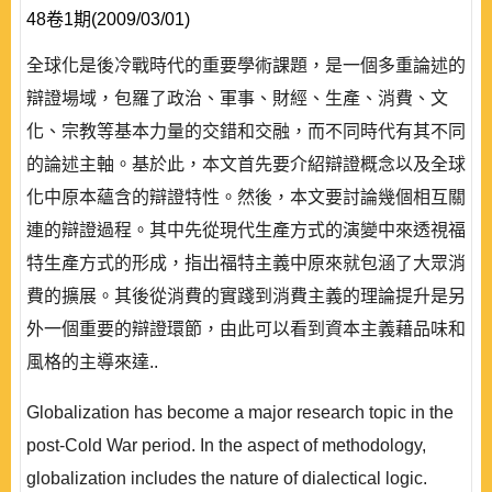
48卷1期(2009/03/01)
全球化是後冷戰時代的重要學術課題，是一個多重論述的
辯證場域，包羅了政治、軍事、財經、生產、消費、文
化、宗教等基本力量的交錯和交融，而不同時代有其不同
的論述主軸。基於此，本文首先要介紹辯證概念以及全球
化中原本蘊含的辯證特性。然後，本文要討論幾個相互關
連的辯證過程。其中先從現代生產方式的演變中來透視福
特生產方式的形成，指出福特主義中原來就包涵了大眾消
費的擴展。其後從消費的實踐到消費主義的理論提升是另
外一個重要的辯證環節，由此可以看到資本主義藉品味和
風格的主導來達..
Globalization has become a major research topic in the
post-Cold War period. In the aspect of methodology,
globalization includes the nature of dialectical logic.