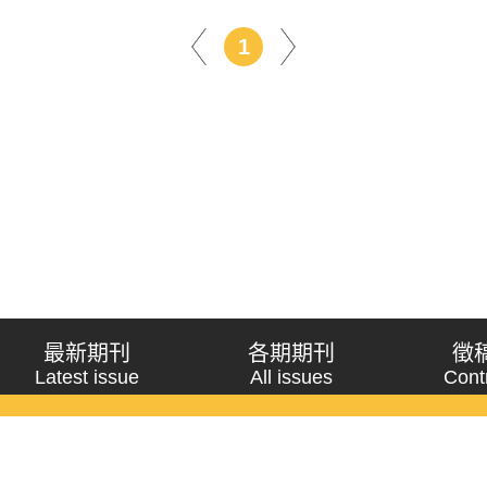
1
最新期刊
各期期刊
徵
Latest issue
All issues
Cont
《問題與研究》季刊 Wenti Yu Yanjiu
Copyright © 2021 Wenti Yu Yanjiu. All Rights Reserved.