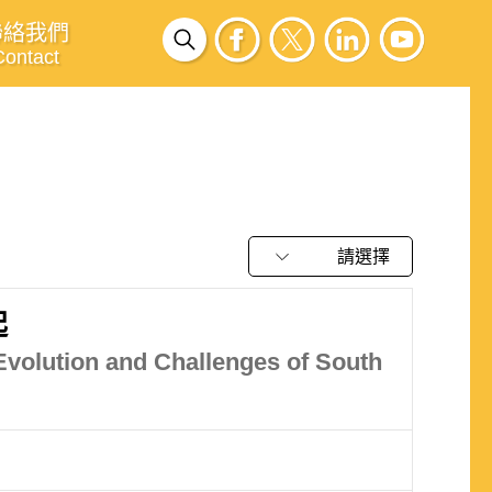
聯絡我們
Contact
請選擇
起
Evolution and Challenges of South