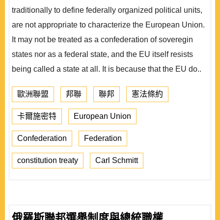
traditionally to define federally organized political units,
are not appropriate to characterize the European Union.
It may not be treated as a confederation of soveregin
states nor as a federal state, and the EU itself resists
being called a state at all. It is because that the EU do..
歐洲聯盟
邦聯
聯邦
憲法條約
卡爾施密特
European Union
Confederation
Federation
constitution treaty
Carl Schmitt
俄羅斯聯邦選舉制度與總統職權