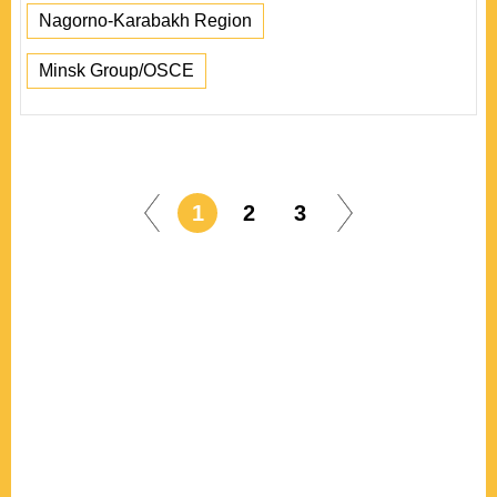
Nagorno-Karabakh Region
Minsk Group/OSCE
1
2
3