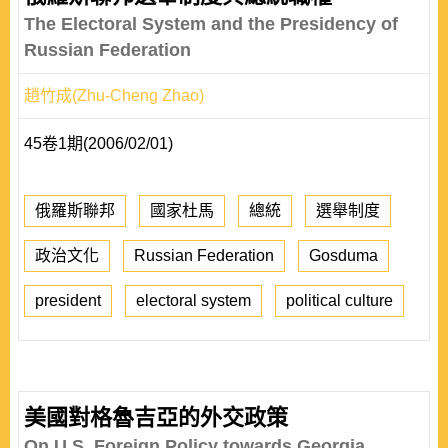
The Electoral System and the Presidency of
Russian Federation
趙竹成(Zhu-Cheng Zhao)
45卷1期(2006/02/01)
俄羅斯聯邦
國家杜馬
總統
選舉制度
政治文化
Russian Federation
Gosduma
president
electoral system
political culture
美國對格魯吉亞的外交政策
On U.S. Foreign Policy towards Georgia