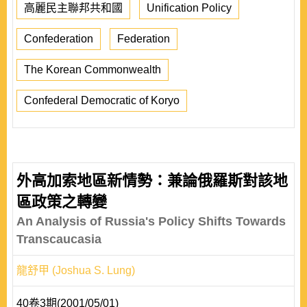
高麗民主聯邦共和國
Unification Policy
Confederation
Federation
The Korean Commonwealth
Confederal Democratic of Koryo
外高加索地區新情勢：兼論俄羅斯對該地
區政策之轉變
An Analysis of Russia's Policy Shifts Towards
Transcaucasia
龍舒甲 (Joshua S. Lung)
40卷3期(2001/05/01)