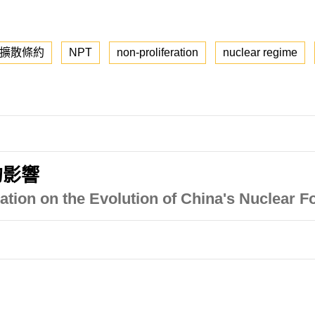
擴散條約
NPT
non-proliferation
nuclear regime
的影響
uation on the Evolution of China's Nuclear F