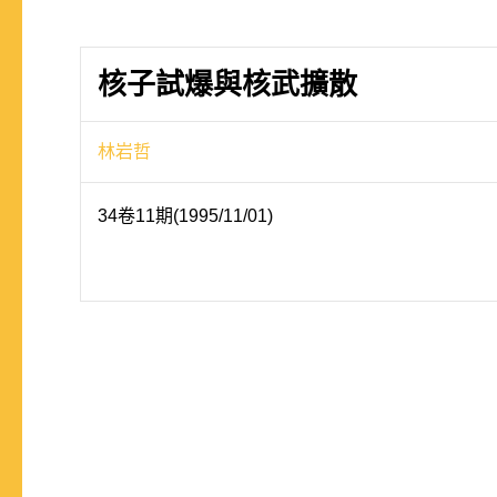
核子試爆與核武擴散
林岩哲
34卷11期(1995/11/01)