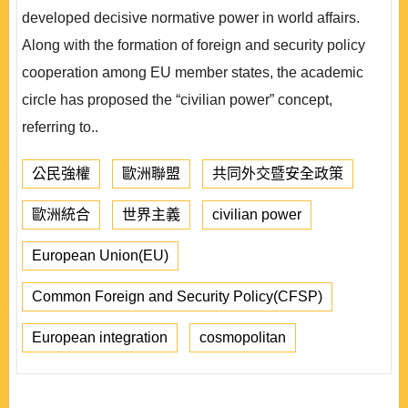
developed decisive normative power in world affairs.
Along with the formation of foreign and security policy
cooperation among EU member states, the academic
circle has proposed the “civilian power” concept,
referring to..
公民強權
歐洲聯盟
共同外交暨安全政策
歐洲統合
世界主義
civilian power
European Union(EU)
Common Foreign and Security Policy(CFSP)
European integration
cosmopolitan