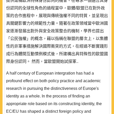
提供建構歐洲特殊身份認同的機會。在尋求一個適合其身
份認同的全球性角色的過程當中，歐體/歐盟已在對外政
策的合作進程中，展現與傳統強權不同的特質，並呈現出
具關鍵影響力的規範性力量。隨著在政策領域當中歐洲國
家逐漸發展出對外與安全政策整合的機制，學界也提出
「公民強權」的概念，藉以指稱在聯盟的層次上，以集體
性的非軍事措施解決國際衝突的方式，在經過不斷實踐形
成行為體間互動慣例模式後，所建構出具特殊性的歐盟國
際身份認同。 然而，當歐盟開始試探軍..
A half century of European intergration has had a
profound effect on both policy practice and academic
research in pursuing the distinctiveness of Europe's
identity as a whole. In the process of finding an
appropriate role based on its constructing identity, the
EC/EU has shaped a distinct foreign policy and