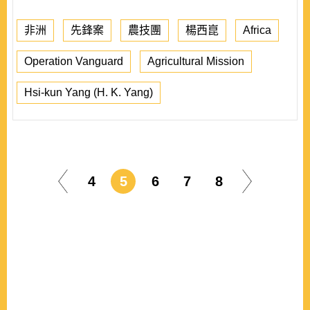
非洲
先鋒案
農技團
楊西崑
Africa
Operation Vanguard
Agricultural Mission
Hsi-kun Yang (H. K. Yang)
4
5
6
7
8