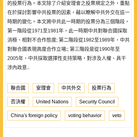
的投票行為。本文除了介紹安理會之投票規定之外，重點
在於探討影響中共投票的因素，藉以瞭解中共外交在這一
時期的變化。本文將中共此一時期的投票分為三個階段，
第一階段從1971至1981年，此一時期中共對聯合國採取
消極、相對不合作態度; 第二階段從1982至1989年，中共
對聯合國表現高度合作立場;; 第三階段是從1990年至
2005年，中共採取選擇性支持策略，對涉及人權、具干
涉內政意..
聯合國
安理會
中共外交
投票行為
否決權
United Nations
Security Council
China's foreign policy
voting behavior
veto