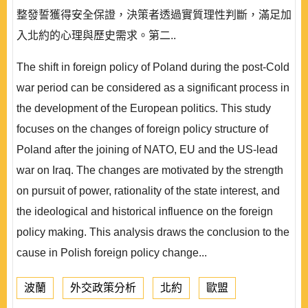
整發誓獲得安全保證，決策者透過實質理性判斷，滿足加
入北約的心理與歷史需求。第二..
The shift in foreign policy of Poland during the post-Cold
war period can be considered as a significant process in
the development of the European politics. This study
focuses on the changes of foreign policy structure of
Poland after the joining of NATO, EU and the US-lead
war on Iraq. The changes are motivated by the strength
on pursuit of power, rationality of the state interest, and
the ideological and historical influence on the foreign
policy making. This analysis draws the conclusion to the
cause in Polish foreign policy change...
波蘭
外交政策分析
北約
歐盟