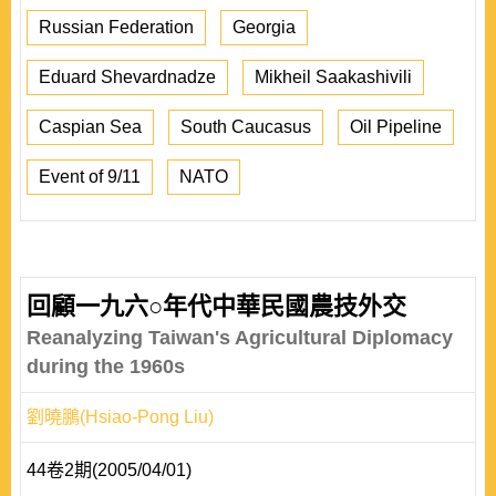
Russian Federation
Georgia
Eduard Shevardnadze
Mikheil Saakashivili
Caspian Sea
South Caucasus
Oil Pipeline
Event of 9/11
NATO
回顧一九六○年代中華民國農技外交
Reanalyzing Taiwan's Agricultural Diplomacy
during the 1960s
劉曉鵬(Hsiao-Pong Liu)
44卷2期(2005/04/01)