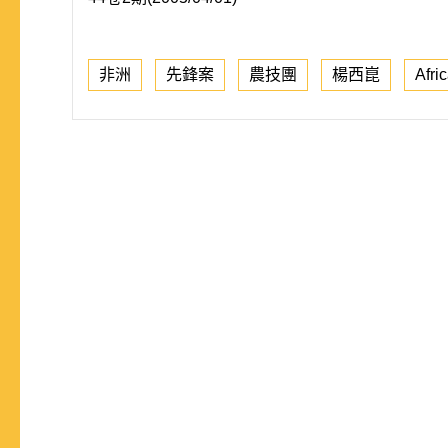
非洲
先鋒案
農技團
楊西崑
Afri