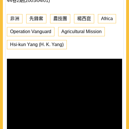
44卷2期(2005/04/01)
非洲
先鋒案
農技團
楊西崑
Africa
Operation Vanguard
Agricultural Mission
Hsi-kun Yang (H. K. Yang)