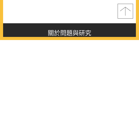
關於問題與研究
About this journal
最新消息
Latest issue
最新期刊
Latest issue
各期期刊
All issues
徵稿啟事
Contribution
聯絡我們