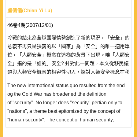
盧倩儀(Chien-Yi Lu)
46卷4期(2007/12/01)
冷戰的結束為全球國際情勢創造了新的現況，「安全」的
意義不再只是狹義的以「國家」為「安全」的唯一適用單
位，「人類安全」概念在這樣的背景下出現。唯「人類安
全」指的是「誰的」安全? 針對此一問題，本文從移民議
題與人類安全概念的相容性切入，探討人類安全概念在移
民議題上之適用性。文章進而專注於歐盟對人類安全概念
The new international status quo resulted from the end
之論述，並以近年非洲企圖渡海抵達歐洲之移民情況為個
og the Cold War has broadened tthe definition
案來評估歐盟將人類安全付諸實踐之情況。結論指出，
of "security". No longer does "security" pertian only to
「人類安全」之思維既已得到歐盟支持認同，則那些鋌而
"nations", a theme best epitomized by the concept of
走險企圖尋求較好生活環境的非法移民在跨海過..
"human security". The concept of human security,
however, has been under attack for its lack of clarity
regarding "whose" security it aims to analyze. This