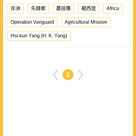
非洲
先鋒案
農技團
楊西崑
Africa
Operation Vanguard
Agricultural Mission
Hsi-kun Yang (H. K. Yang)
1