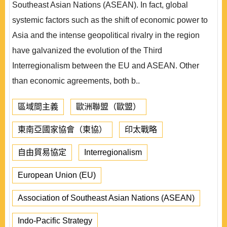
Southeast Asian Nations (ASEAN). In fact, global
systemic factors such as the shift of economic power to
Asia and the intense geopolitical rivalry in the region
have galvanized the evolution of the Third
Interregionalism between the EU and ASEAN. Other
than economic agreements, both b..
區域間主義
歐洲聯盟（歐盟）
東南亞國家協會（東協）
印太戰略
自由貿易協定
Interregionalism
European Union (EU)
Association of Southeast Asian Nations (ASEAN)
Indo-Pacific Strategy