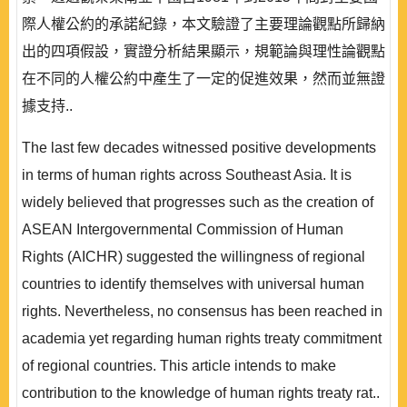
際人權公約的承諾紀錄，本文驗證了主要理論觀點所歸納
出的四項假設，實證分析結果顯示，規範論與理性論觀點
在不同的人權公約中產生了一定的促進效果，然而並無證
據支持..
The last few decades witnessed positive developments
in terms of human rights across Southeast Asia. It is
widely believed that progresses such as the creation of
ASEAN Intergovernmental Commission of Human
Rights (AICHR) suggested the willingness of regional
countries to identify themselves with universal human
rights. Nevertheless, no consensus has been reached in
academia yet regarding human rights treaty commitment
of regional countries. This article intends to make
contribution to the knowledge of human rights treaty rat..