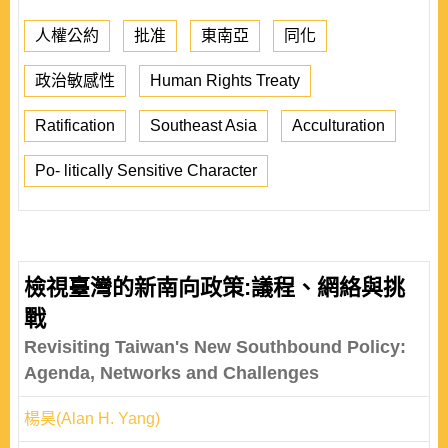
人權公約
批准
東南亞
同化
政治敏感性
Human Rights Treaty
Ratification
Southeast Asia
Acculturation
Po- litically Sensitive Character
檢視臺灣的新南向政策:議程、網絡與挑
戰
Revisiting Taiwan's New Southbound Policy:
Agenda, Networks and Challenges
楊昊(Alan H. Yang)