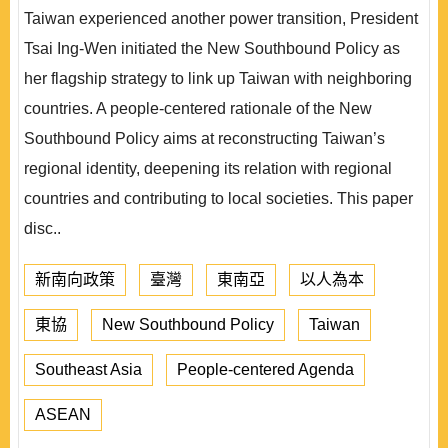
Taiwan experienced another power transition, President
Tsai Ing-Wen initiated the New Southbound Policy as
her flagship strategy to link up Taiwan with neighboring
countries. A people-centered rationale of the New
Southbound Policy aims at reconstructing Taiwan’s
regional identity, deepening its relation with regional
countries and contributing to local societies. This paper
disc..
新南向政策
臺灣
東南亞
以人為本
東協
New Southbound Policy
Taiwan
Southeast Asia
People-centered Agenda
ASEAN