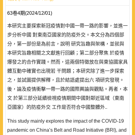
63卷4期(2024/12/01)
本研究主要探索新冠疫情對中國一帶一路的影響，並進一
步分析中國 對東南亞國家的防疫外交。本文分為四個部
分，第一部份是為前言，說明 研究旨趣與架構，並就與
本研究旨趣相關之文獻進行回顧；第二部分聚焦 於疫情
爆發之的合作實踐。然而，這兩個特徵放在與東協國家具
體互動中確實也出現若 干問題；本研究除了進一步探索
之，並試圖提供解釋，且於結語處提出六 項研究發現。
後，論及疫情衝擊一帶一路的國際輿論與觀點。再者，本
文 於第三部分延續檢視疫情期間中國對鄰近區域（東南
亞國家）的防疫外交 工作是否符合中國整體外..
This study mainly explores the impact of the COVID-19
pandemic on China’s Belt and Road Initiative (BRI), and