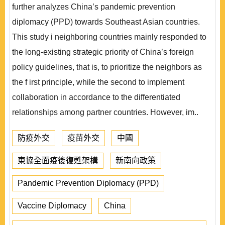
further analyzes China’s pandemic prevention
diplomacy (PPD) towards Southeast Asian countries.
This study i neighboring countries mainly responded to
the long-existing strategic priority of China’s foreign
policy guidelines, that is, to prioritize the neighbors as
the f irst principle, while the second to implement
collaboration in accordance to the differentiated
relationships among partner countries. However, im..
防疫外交
疫苗外交
中國
東協全面疫後復甦架構
新南向政策
Pandemic Prevention Diplomacy (PPD)
Vaccine Diplomacy
China