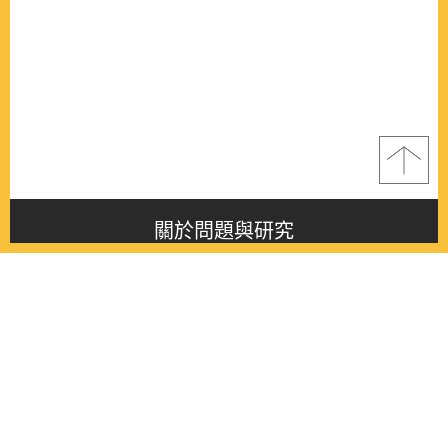
關於問題與研究
About this journal
最新消息
Latest issue
最新期刊
Latest issue
各期期刊