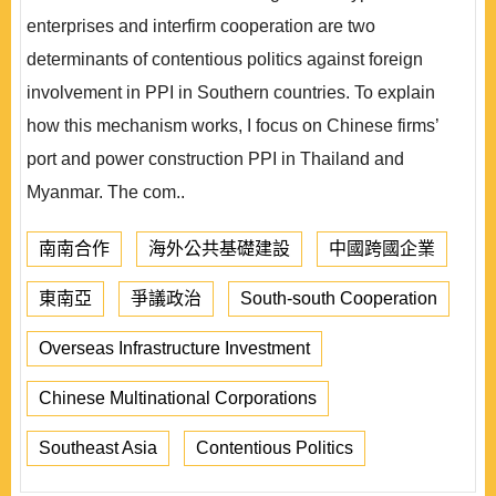
enterprises and interfirm cooperation are two
determinants of contentious politics against foreign
involvement in PPI in Southern countries. To explain
how this mechanism works, I focus on Chinese firms’
port and power construction PPI in Thailand and
Myanmar. The com..
南南合作
海外公共基礎建設
中國跨國企業
東南亞
爭議政治
South-south Cooperation
Overseas Infrastructure Investment
Chinese Multinational Corporations
Southeast Asia
Contentious Politics