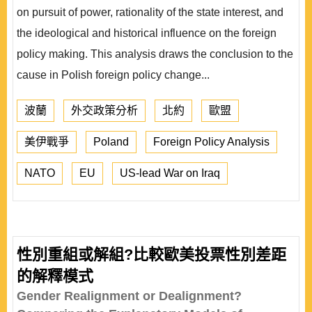
on pursuit of power, rationality of the state interest, and
the ideological and historical influence on the foreign
policy making. This analysis draws the conclusion to the
cause in Polish foreign policy change...
波蘭
外交政策分析
北約
歐盟
美伊戰爭
Poland
Foreign Policy Analysis
NATO
EU
US-lead War on Iraq
性別重組或解組?比較歐美投票性別差距
的解釋模式
Gender Realignment or Dealignment?