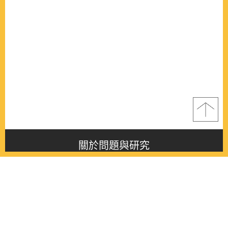
關於問題與研究
About this journal
最新消息
Latest issue
最新期刊
Latest issue