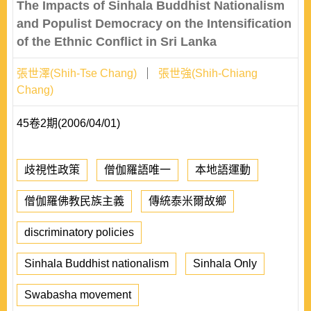
The Impacts of Sinhala Buddhist Nationalism
and Populist Democracy on the Intensification
of the Ethnic Conflict in Sri Lanka
張世澤(Shih-Tse Chang)
張世強(Shih-Chiang
Chang)
45卷2期(2006/04/01)
歧視性政策
僧伽羅語唯一
本地語運動
僧伽羅佛教民族主義
傳統泰米爾故鄉
discriminatory policies
Sinhala Buddhist nationalism
Sinhala Only
Swabasha movement