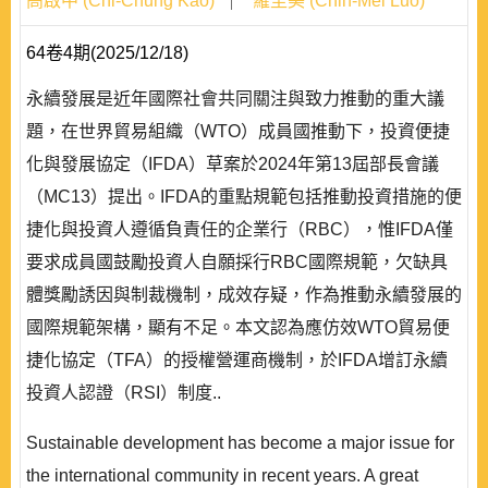
高啟中 (Chi-Chung Kao)
羅至美 (Chih-Mei Luo)
64卷4期(2025/12/18)
永續發展是近年國際社會共同關注與致力推動的重大議
題，在世界貿易組織（WTO）成員國推動下，投資便捷
化與發展協定（IFDA）草案於2024年第13屆部長會議
（MC13）提出。IFDA的重點規範包括推動投資措施的便
捷化與投資人遵循負責任的企業行（RBC），惟IFDA僅
要求成員國鼓勵投資人自願採行RBC國際規範，欠缺具
體獎勵誘因與制裁機制，成效存疑，作為推動永續發展的
國際規範架構，顯有不足。本文認為應仿效WTO貿易便
捷化協定（TFA）的授權營運商機制，於IFDA增訂永續
投資人認證（RSI）制度..
Sustainable development has become a major issue for
the international community in recent years. A great