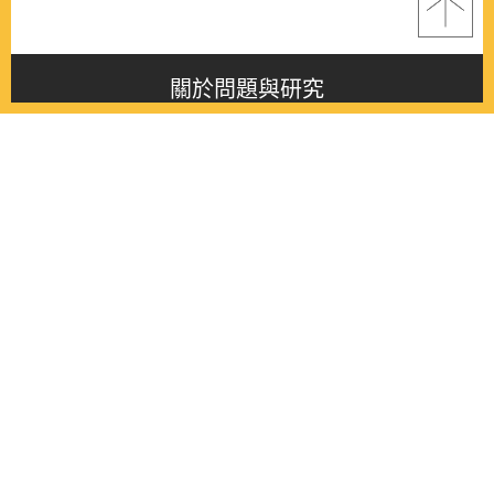
關於問題與研究
About this journal
最新消息
Latest issue
最新期刊
Latest issue
各期期刊
All issues
徵稿啟事
Contribution
聯絡我們
Contact