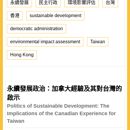
永續發展
民主行政
環境影響評估
台灣
香港
sustainable development
democratic administration
environmental impact assessment
Taiwan
Hong Kong
永續發展政治：加拿大經驗及其對台灣的
啟示
Politics of Sustainable Development: The
Implications of the Canadian Experience for
Taiwan