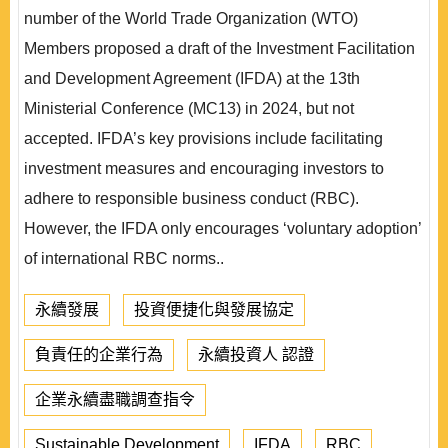
number of the World Trade Organization (WTO)
Members proposed a draft of the Investment Facilitation
and Development Agreement (IFDA) at the 13th
Ministerial Conference (MC13) in 2024, but not
accepted. IFDA’s key provisions include facilitating
investment measures and encouraging investors to
adhere to responsible business conduct (RBC).
However, the IFDA only encourages ‘voluntary adoption’
of international RBC norms..
永續發展
投資便捷化與發展協定
負責任的企業行為
永續投資人 認證
企業永續盡職調查指令
Sustainable Development
IFDA
RBC