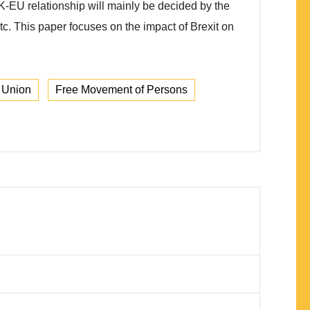
UK-EU relationship will mainly be decided by the
etc. This paper focuses on the impact of Brexit on
 Union
Free Movement of Persons