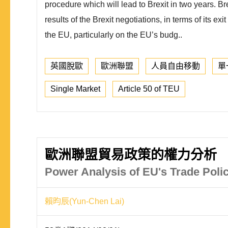
procedure which will lead to Brexit in two years. B
results of the Brexit negotiations, in terms of its 
the EU, particularly on the EU’s budg..
英國脫歐
歐洲聯盟
人員自由移動
單
Single Market
Article 50 of TEU
歐洲聯盟貿易政策的權力分析
Power Analysis of EU's Trade Poli
賴昀辰(Yun-Chen Lai)