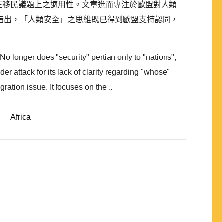
在移民議題上之適用性。文章進而專注於歐盟對人類
指出，「人類安全」之思維既已得到歐盟支持認同，
No longer does "security" pertian only to "nations",
 attack for its lack of clarity regarding "whose"
gration issue. It focuses on the ..
Africa