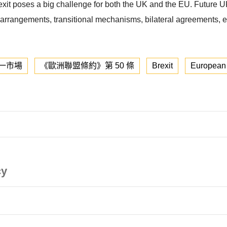
rexit poses a big challenge for both the UK and the EU. Future 
exit arrangements, transitional mechanisms, bilateral agreements, 
一市場
《歐洲聯盟條約》第 50 條
Brexit
European
cy