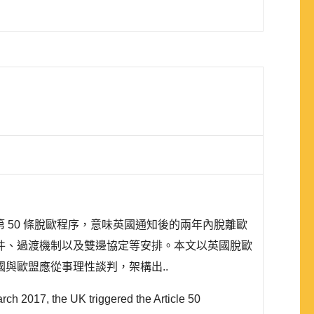
盟條約》第 50 條脫歐程序，意味英國通知後的兩年內脫離歐
件、過渡機制以及雙邊協定等安排。本文以英國脫歐
與歐盟應從事理性談判，架構出..
rch 2017, the UK triggered the Article 50