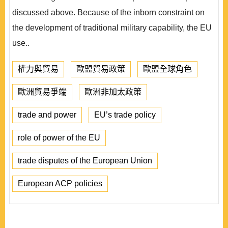
discussed above. Because of the inborn constraint on
the development of traditional military capability, the EU
use..
權力與貿易
歐盟貿易政策
歐盟全球角色
歐洲貿易爭端
歐洲非加太政策
trade and power
EU’s trade policy
role of power of the EU
trade disputes of the European Union
European ACP policies