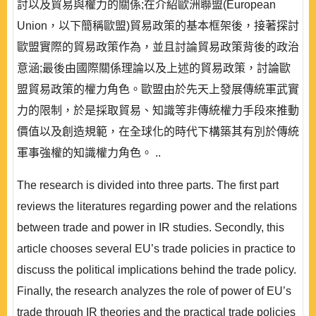
討以及貿易與權力的關係;在介紹歐洲聯盟(European
Union，以下簡稱歐盟)貿易政策的基本框架後，接著探討
歐盟實際的貿易政策作為，並且討論貿易政策背後的政治
意涵;最後由國際關係理論以及上述的貿易政策，討論歐
盟貿易政策的權力角色。歐盟由於先天上發展傳統軍武實
力的限制，於是採取貿易、知識等非傳統權力手段來推動
價值以及創造規範，在全球化的時代下構築其有別於傳統
軍事強權的知識權力角色。 ..
The research is divided into three parts. The first part
reviews the literatures regarding power and the relations
between trade and power in IR studies. Secondly, this
article chooses several EU’s trade policies in practice to
discuss the political implications behind the trade policy.
Finally, the research analyzes the role of power of EU’s
trade through IR theories and the practical trade policies