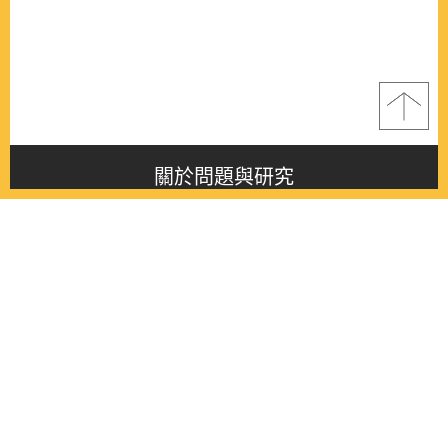
關於問題與研究
About this journal
最新消息
Latest issue
最新期刊
Latest issue
各期期刊
All issues
徵稿啟事