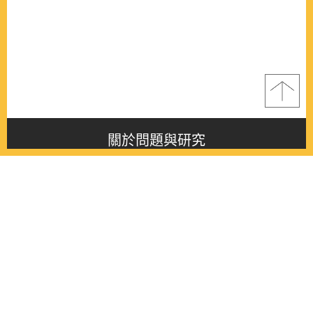
關於問題與研究
About this journal
最新消息
Latest issue
最新期刊
Latest issue
各期期刊
All issues