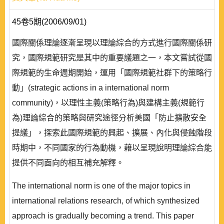
45卷5期(2006/09/01)
國際關係理論逐漸呈現以理論綜合的方式進行國際關係研
究，國際規範研究是其中的重要議題之一，本文嘗試從國
際規範的生命週期開始，運用「國際規範社群下的策略行
動」(strategic actions in a international norm
community)，以理性主義(策略行為)與建構主義(規範行
為)理論綜合的策略與研究途徑分析美國「防止擴散安全
提議」，探索此國際規範的興起、擴展、內化與侵蝕階段
時期中，不同國家的行為動機，藉以呈現說明理論綜合能
提供不同面向的相互補充解釋。
The international norm is one of the major topics in
international relations research, of which synthesized
approach is gradually becoming a trend. This paper