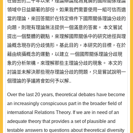
在過去的二十年以來，理論辯論成為寬廣的國際關係理論
領域中日益顯著的部份。如果我們需要使用一組可信而適
當的理論，來回答關於在特定條件下國際關係理論分歧的
向題，則現有理論無法提供一個滿意的答案。 本文嘗試
提出一個整體的觀點，來理解國際關係中的研究途徑與理
論概念現存的分歧情形。基此目的，本研究的目標，在於
藉由統攝概念的運動，以建立 一個國際關係理論分歧現
象的分析架構，來理解那些主理論分歧的現象。 本文的
討論並未解決那些現存理論分歧的問題，只是嘗試說明一
個理論的爭議將會如何予以解..
Over the last 20 years, theoretical debates have become
an increasingly conspicuous part in the broader field of
international Relations Theory. If we are in need of an
adequate theory that provides a set of plausible and
testable answers to questions about theoretical diversity