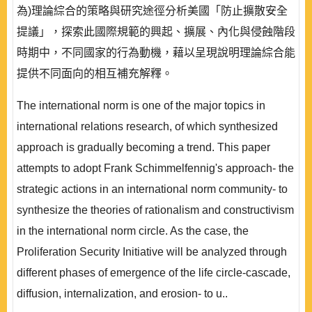
為)理論綜合的策略與研究途徑分析美國「防止擴散安全
提議」，探索此國際規範的興起、擴展、內化與侵蝕階段
時期中，不同國家的行為動機，藉以呈現說明理論綜合能
提供不同面向的相互補充解釋。
The international norm is one of the major topics in
international relations research, of which synthesized
approach is gradually becoming a trend. This paper
attempts to adopt Frank Schimmelfennig's approach- the
strategic actions in an international norm community- to
synthesize the theories of rationalism and constructivism
in the international norm circle. As the case, the
Proliferation Security Initiative will be analyzed through
different phases of emergence of the life circle-cascade,
diffusion, internalization, and erosion- to u..