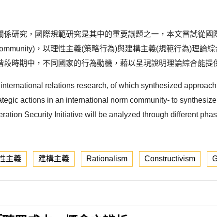
關係研究，國際規範研究是其中的重要議題之一，本文嘗試從國
rnational norm community)，以理性主義(策略行為)與建構主
階段時期中，不同國家的行為動機，藉以呈現說明理論綜合能提
n international relations research, of which synthesized approac
egic actions in an international norm community- to synthesize 
feration Security Initiative will be analyzed through different ph
性主義
建構主義
Rationalism
Constructivism
G