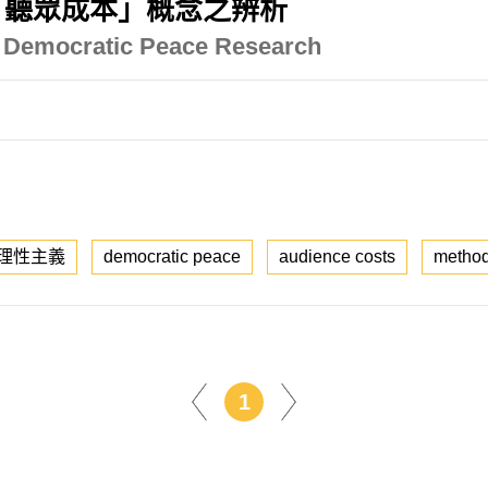
「聽眾成本」概念之辨析
he Democratic Peace Research
理性主義
democratic peace
audience costs
metho
1