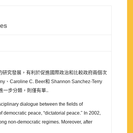
mes
的研究發展，有利於促進國際政治和比較政府兩個次
C. Beer和 Shannon Sanchez-Terry
體進一步分類，則僅有單..
sciplinary dialogue between the fields of
of democratic peace, “dictatorial peace." In 2002,
ong non-democratic regimes. Moreover, after