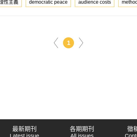
理性主義
democratic peace
audience costs
metho
1
最新期刊
各期期刊
徵
Latest issue
All issues
Cont