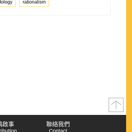
dology
rationalism
稿啟事
聯絡我們
ribution
Contact