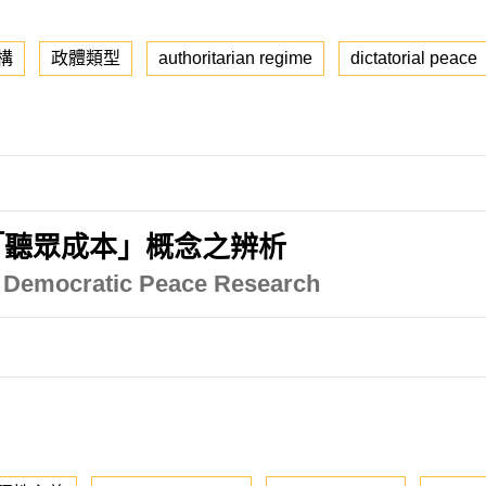
構
政體類型
authoritarian regime
dictatorial peace
「聽眾成本」概念之辨析
he Democratic Peace Research