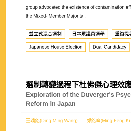
group advocated the existence of contamination effec
the Mixed- Member Majorita..
並立式混合選制
日本眾議員選舉
重複提
Japanese House Election
Dual Candidacy
選制轉變過程下杜佛傑心理效應
Exploration of the Duverger's Psych
Reform in Japan
王鼎銘(Ding-Ming Wang)
郭銘峰(Ming-Feng Ku