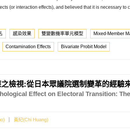
ts (or interaction effects), and believed that it is necessary to 
名
感染效果
雙變數機率單元模型
Mixed-Member Maj
Contamination Effects
Bivariate Probit Model
之檢視:從日本眾議院選制變革的經驗
ological Effect on Electoral Transition: The
o)
黃紀(Chi Huang)