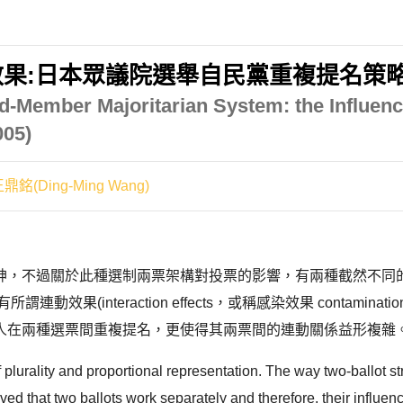
:日本眾議院選舉自民黨重複提名策略之分析
ed-Member Majoritarian System: the Influenc
005)
鼎銘(Ding-Ming Wang)
神，不過關於此種選制兩票架構對投票的影響，有兩種截然不同的
(interaction effects，或稱感染效果 contaminat
在兩種選票間重複提名，更使得其兩票間的連動關係益形複雜。 
plurality and proportional representation. The way two-ballot st
ieved that two ballots work separately and therefore, their influ