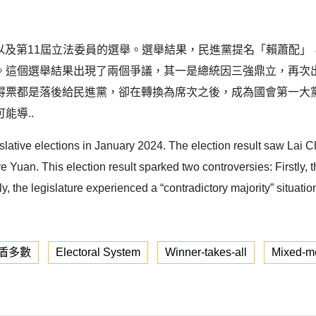
統，以及第11屆立法委員的選舉。選舉結果，民進黨提名「賴蕭配
。這個選舉結果出現了兩個爭議，其一是總統因三強鼎立，再次
得票都是落後給民進黨，卻在轉換為席次之後，成為國會第一大
能導..
slative elections in January 2024. The election result saw Lai Ch
ve Yuan. This election result sparked two controversies: Firstly,
y, the legislature experienced a “contradictory majority” situat
盾多數
Electoral System
Winner-takes-all
Mixed-me