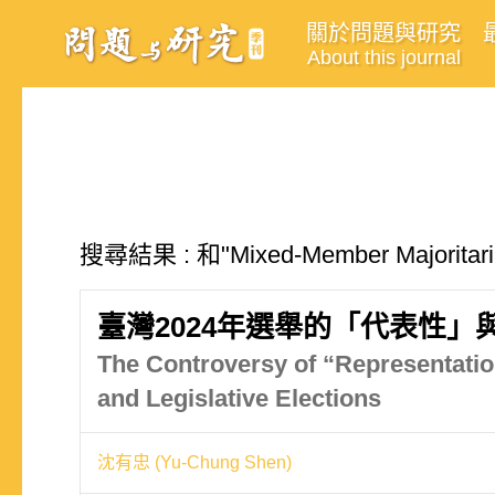
關於問題與研究
About this journal
搜尋結果 : 和"Mixed-Member Majorit
臺灣2024年選舉的「代表性
The Controversy of “Representation
and Legislative Elections
沈有忠 (Yu-Chung Shen)