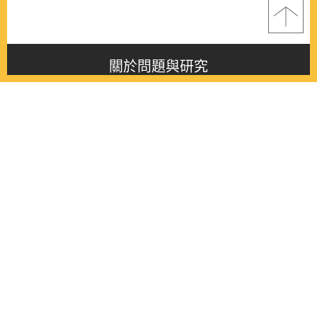
關於問題與研究
About this journal
最新消息
Latest issue
最新期刊
Latest issue
各期期刊
All issues
徵稿啟事
Contribution
聯絡我們
Contact