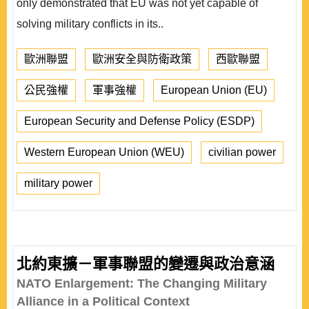
only demonstrated that EU was not yet capable of
solving military conflicts in its..
歐洲聯盟
歐洲安全與防衛政策
西歐聯盟
公民強權
軍事強權
European Union (EU)
European Security and Defense Policy (ESDP)
Western European Union (WEU)
civilian power
military power
北約東擴－軍事聯盟的變遷與政治意涵
NATO Enlargement: The Changing Military
Alliance in a Political Context