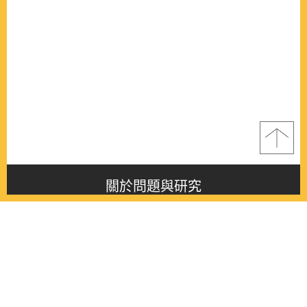
關於問題與研究
About this journal
最新消息
Latest issue
最新期刊
Latest issue