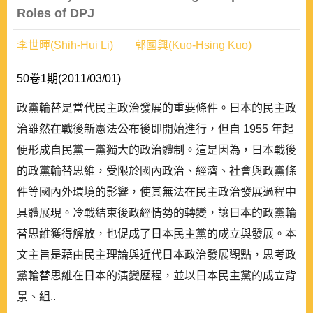
Roles of DPJ
李世暉(Shih-Hui Li)
郭國興(Kuo-Hsing Kuo)
50卷1期(2011/03/01)
政黨輪替是當代民主政治發展的重要條件。日本的民主政
治雖然在戰後新憲法公布後即開始進行，但自 1955 年起
便形成自民黨一黨獨大的政治體制。這是因為，日本戰後
的政黨輪替思維，受限於國內政治、經濟、社會與政黨條
件等國內外環境的影響，使其無法在民主政治發展過程中
具體展現。冷戰結束後政經情勢的轉變，讓日本的政黨輪
替思維獲得解放，也促成了日本民主黨的成立與發展。本
文主旨是藉由民主理論與近代日本政治發展觀點，思考政
黨輪替思維在日本的演變歷程，並以日本民主黨的成立背
景、組..