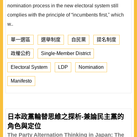
nomination process in the new electoral system still
complies with the principle of “incumbents first," which
w..
單一選區
選舉制度
自民黨
提名制度
政權公約
Single-Member District
Electoral System
LDP
Nomination
Manifesto
日本政黨輪替思維之探析-兼論民主黨的
角色與定位
The Party Alternation Thinking in Japan: The