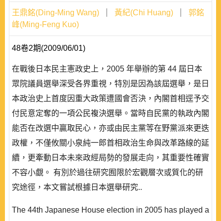
王鼎銘(Ding-Ming Wang)
黃紀(Chi Huang)
郭銘
峰(Ming-Feng Kuo)
48卷2期(2009/06/01)
在戰後日本民主憲政史上，2005 年舉辦的第 44 屆日本
眾院議員選舉深受各界重視，特別是因為該屆選舉，是日
本政治史上首度因重大政策遭國會否決，內閣首相逕予交
付民意定奪的一項公民複決選舉。當時自民黨的執政內閣
能否在改選中贏取民心，亦或由民主黨等在野黨派來更迭
政權，不僅攸關小泉純一郎首相政治生命與改革路線的延
續，更牽動日本未來政經局勢的發展走向，其重要性確實
不容小覷。 有別於過往研究囿限於宏觀層次或質化的研
究途徑，本文嘗試根據日本選舉研究..
The 44th Japanese House election in 2005 has played a