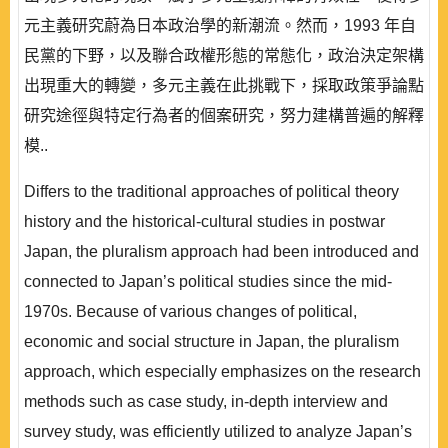
元主義研究蔚為日本政治學的新潮流。然而，1993 年自
民黨的下野，以及聯合政權形態的常態化，政治決定架構
出現重大的轉變，多元主義在此挑戰下，採取政策爭論點
研究途徑與特定行為者的個案研究，努力建構普遍的解釋
模..
Differs to the traditional approaches of political theory
history and the historical-cultural studies in postwar
Japan, the pluralism approach had been introduced and
connected to Japan’s political studies since the mid-
1970s. Because of various changes of political,
economic and social structure in Japan, the pluralism
approach, which especially emphasizes on the research
methods such as case study, in-depth interview and
survey study, was efficiently utilized to analyze Japan’s