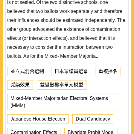
is not settled. Of the two distinctive schools, one
believed that two ballots work separately and therefore,
their influences should be estimated independently. The
other group advocated the existence of contamination
effects (or interaction effects), and believed that it is
necessary to consider the interaction between two
ballots. As for the Mixed- Member Majorita..
並立式混合選制
日本眾議員選舉
重複提名
感染效果
雙變數機率單元模型
Mixed-Member Majoritarian Electoral Systems
(MMM)
Japanese House Election
Dual Candidacy
Contamination Effects
Bivariate Probit Model