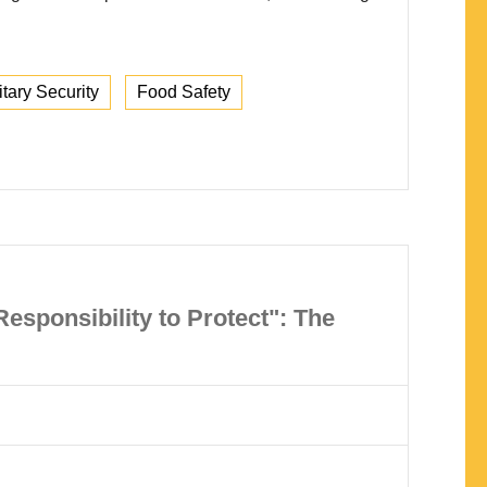
tary Security
Food Safety
esponsibility to Protect": The