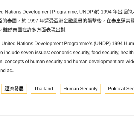
tions Development Programme, UNDP)於 19
，於 1997 年遭受亞洲金融風暴的襲擊後，在泰皇蒲美蓬 (Bhum
全概念。雖然泰國在許多方面表現出對..
 the United Nations Development Programme’s (UNDP) 1994 Huma
include seven issues: economic security, food security, health s
then, concepts of human security and human development are wi
nd ac..
經濟發展
Thailand
Human Security
Political Sec