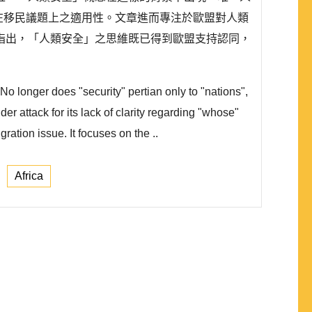
在移民議題上之適用性。文章進而專注於歐盟對人類
指出，「人類安全」之思維既已得到歐盟支持認同，
No longer does "security" pertian only to "nations",
 attack for its lack of clarity regarding "whose"
gration issue. It focuses on the ..
Africa