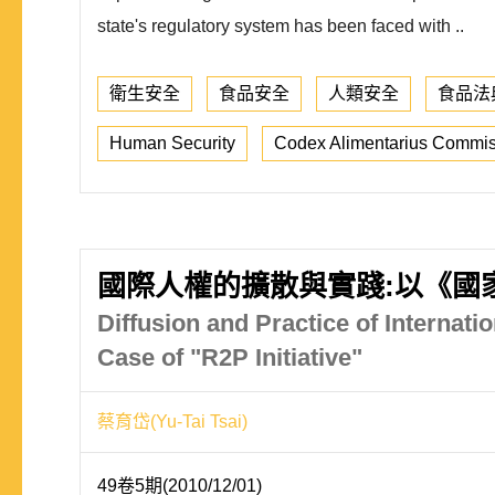
state's regulatory system has been faced with ..
衛生安全
食品安全
人類安全
食品法
Human Security
Codex Alimentarius Commis
國際人權的擴散與實踐:以《國
Diffusion and Practice of Internat
Case of "R2P Initiative"
蔡育岱(Yu-Tai Tsai)
49卷5期(2010/12/01)