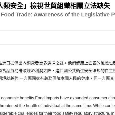
人類安全」檢視世貿組織相關立法缺失
l Food Trade: Awareness of the Legislative
品進口提供國內消費者更多選擇之餘，他們健康上面臨的風險也
過食品貿易賺取經濟利潤之際，進口國公共衛生安全法規的自主
境就越強;一方面國家有義務保障本國人民的健康，但一方面其也必
at economic benefits Food imports have expanded consumer choice
eatened the health of individual at the same time. While confer
rable challenges for their food safety regulatory structure. In 