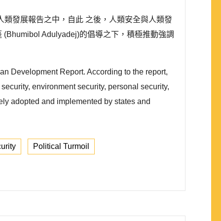
94 年出版的人類發展報告之中，自此 之後，人類安全與人類發
ibol Adulyadej)的倡導之下，積極推動強調
n Development Report. According to the report,
ecurity, environment security, personal security,
dely adopted and implemented by states and
urity
Political Turmoil