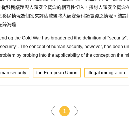
本文從移民議題與人類安全概念的相容性切入，探討人類安全概念
之移民情況為個案來評估歐盟將人類安全付諸實踐之情況。結論
跨海過..
end og the Cold War has broadened tthe definition of "security". 
ecurity". The concept of human security, however, has been under
 problem by probing into the applicability of the concept on the mi
man security
the European Union
illegal immigration
1