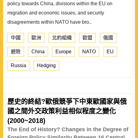
policy towards China, divisions within the EU on
migration and economic issues, and security
disagreements within NATO have bro..
中國
歐洲
北約組織
歐盟
俄國
避險
China
Europe
NATO
EU
Russia
Hedging
歷史的終結?歐俄競爭下中東歐國家與俄
國之間外交政策利益相似程度之變化
(2000~2018)
The End of History? Changes in the Degree of
Foreign Policy Similarity Between 16 Central