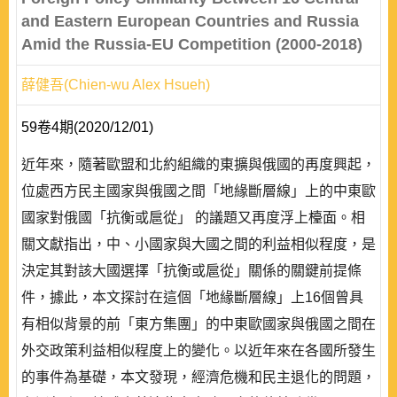
and Eastern European Countries and Russia
Amid the Russia-EU Competition (2000-2018)
薛健吾(Chien-wu Alex Hsueh)
59卷4期(2020/12/01)
近年來，隨著歐盟和北約組織的東擴與俄國的再度興起，
位處西方民主國家與俄國之間「地緣斷層線」上的中東歐
國家對俄國「抗衡或扈從」 的議題又再度浮上檯面。相
關文獻指出，中、小國家與大國之間的利益相似程度，是
決定其對該大國選擇「抗衡或扈從」關係的關鍵前提條
件，據此，本文探討在這個「地緣斷層線」上16個曾具
有相似背景的前「東方集團」的中東歐國家與俄國之間在
外交政策利益相似程度上的變化。以近年來在各國所發生
的事件為基礎，本文發現，經濟危機和民主退化的問題，