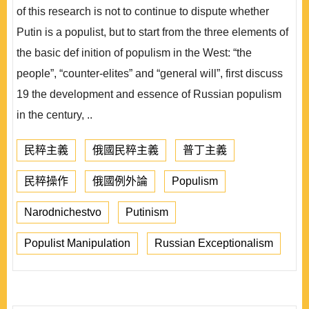
of this research is not to continue to dispute whether
Putin is a populist, but to start from the three elements of
the basic def inition of populism in the West: “the
people”, “counter-elites” and “general will”, first discuss
19 the development and essence of Russian populism
in the century, ..
民粹主義
俄國民粹主義
普丁主義
民粹操作
俄國例外論
Populism
Narodnichestvo
Putinism
Populist Manipulation
Russian Exceptionalism