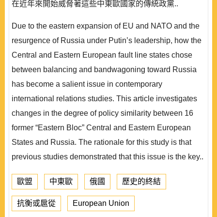
在近年來開始威脅著這些中東歐國家的傳統政黨..
Due to the eastern expansion of EU and NATO and the
resurgence of Russia under Putin’s leadership, how the
Central and Eastern European fault line states chose
between balancing and bandwagoning toward Russia
has become a salient issue in contemporary
international relations studies. This article investigates
changes in the degree of policy similarity between 16
former “Eastern Bloc” Central and Eastern European
States and Russia. The rationale for this study is that
previous studies demonstrated that this issue is the key..
歐盟
中東歐
俄國
歷史的終結
抗衡或扈從
European Union