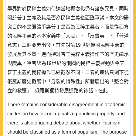
學界對於民粹主義如何適當地概念化仍有諸多異見，同時
關於普丁主義及其是否為民粹主義也面臨爭議。本文的研
究目的不是繼續爭議普丁是否為民粹主義者，而是從西方
的民粹主義的基本定義中「人民」、「反菁英」、「普遍
意志」三個要素出發，首先討論19世紀俄國民粹主義的
發展及其本質，進而探討普丁民粹主義操作下的歷史繼承
與變異。筆者認為19世紀的俄國的民粹主義運動與今天
普丁主義的民粹操作已經截然不同，二者的連結只剩下從
俄羅斯歷史發展中「分裂的特殊性」所發展出的「整合對
立的救贖」─俄羅斯獨特發展道路的神話。在此..
There remains considerable disagreement in academic
circles on how to conceptualize populism properly, and
there is also ongoing debate about whether Putinism
should be classified as a form of populism. The purpose