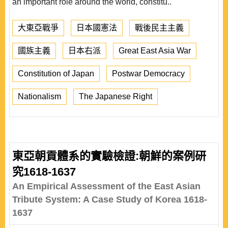
an important role around the world, constitu..
大東亞戰爭
日本國憲法
戰後民主主義
國族主義
日本右派
Great East Asia War
Constitution of Japan
Postwar Democracy
Nationalism
The Japanese Right
東亞朝貢體系的實驗檢證:朝鮮的案例研
究1618-1637
An Empirical Assessment of the East Asian
Tribute System: A Case Study of Korea 1618-
1637