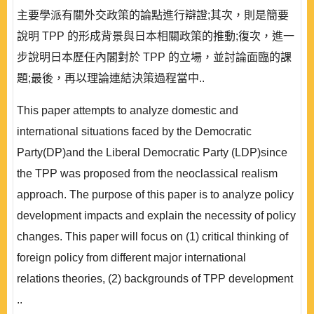
主要學派有關外交政策的論點進行辯證;其次，則是簡要
說明 TPP 的形成背景與日本相關政策的推動;復次，進一
步說明日本歷任內閣對於 TPP 的立場，並討論面臨的課
題;最後，再以理論連結決策過程當中..
This paper attempts to analyze domestic and
international situations faced by the Democratic
Party(DP)and the Liberal Democratic Party (LDP)since
the TPP was proposed from the neoclassical realism
approach. The purpose of this paper is to analyze policy
development impacts and explain the necessity of policy
changes. This paper will focus on (1) critical thinking of
foreign policy from different major international
relations theories, (2) backgrounds of TPP development
..