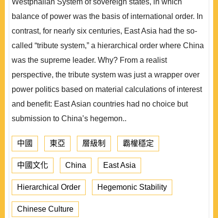
Westphalian System of sovereign states, in which
balance of power was the basis of international order. In
contrast, for nearly six centuries, East Asia had the so-
called “tribute system,” a hierarchical order where China
was the supreme leader. Why? From a realist
perspective, the tribute system was just a wrapper over
power politics based on material calculations of interest
and benefit: East Asian countries had no choice but
submission to China’s hegemon..
中國
東亞
層級制
霸權穩定
中國文化
China
East Asia
Hierarchical Order
Hegemonic Stability
Chinese Culture