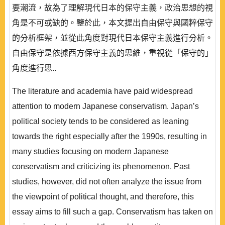
要潮流，故為了理解現代日本的保守主義，政治思想的視
角是不可或缺的。鑒於此，本文提出自由保守與國粹保守
的分析框架，並從此角度對現代日本保守主義進行分析。
自由保守是依據西方保守主義的思維，重視從「保守的」
角度進行思..
The literature and academia have paid widespread
attention to modern Japanese conservatism. Japan’s
political society tends to be considered as leaning
towards the right especially after the 1990s, resulting in
many studies focusing on modern Japanese
conservatism and criticizing its phenomenon. Past
studies, however, did not often analyze the issue from
the viewpoint of political thought, and therefore, this
essay aims to fill such a gap. Conservatism has taken on