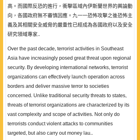
高。而國際反恐的進行，衝擊區域內伊斯蘭世界的輿論動
向，各國政府無不審慎因應。九一一恐怖攻擊之後恐怖主
義及其相關安全威脅的嚴重性已經成為各國政府以及安全
研究領域專家..
Over the past decade, terrorist activities in Southeast
Asia have increasingly posed great threat upon regional
security. By developing international networks, terrorist
organizations can effectively launch operation across
borders and deliver massive terror to societies
concerned. Unlike traditional security threats to states,
threats of terrorist organizations are characterized by its
vast complexity and scope of activities. Not only do
terrorists conduct violent attacks to communities
targeted, but also carry out money lau..