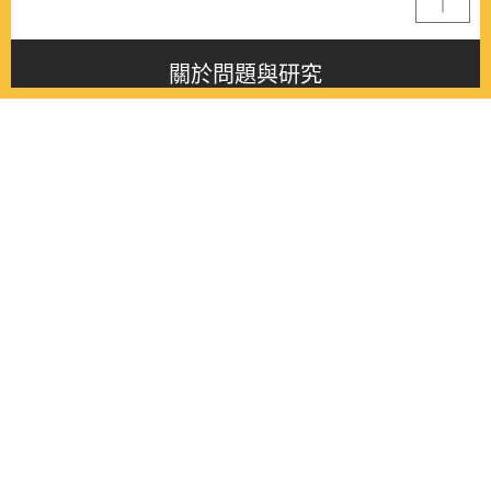
關於問題與研究
About this journal
最新消息
Latest issue
最新期刊
Latest issue
各期期刊
All issues
徵稿啟事
Contribution
聯絡我們
Contact