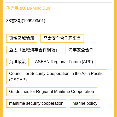
孫光民 (Kuan-Ming Sun)
38卷3期(1999/03/01)
東協區域論壇
亞太安全合作理事會
亞太「區域海事合作綱領」
海事安全合作
海洋政策
ASEAN Regional Forum (ARF)
Council for Security Cooperation in the Asia Pacific
(CSCAP)
Guidelines for Regional Maritime Cooperation
maritime security cooperation
marine policy