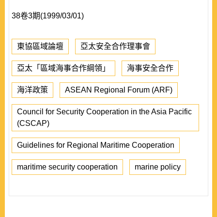
38卷3期(1999/03/01)
東協區域論壇
亞太安全合作理事會
亞太「區域海事合作綱領」
海事安全合作
海洋政策
ASEAN Regional Forum (ARF)
Council for Security Cooperation in the Asia Pacific
(CSCAP)
Guidelines for Regional Maritime Cooperation
maritime security cooperation
marine policy