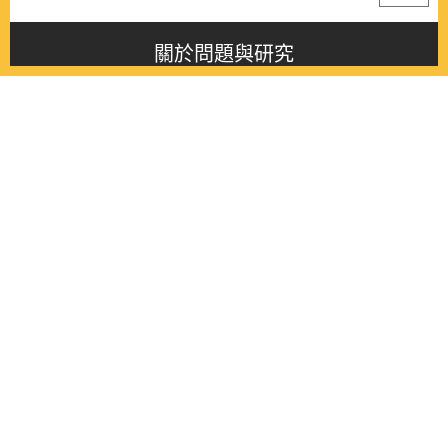
關於問題與研究
About this journal
最新消息
Latest issue
最新期刊
Latest issue
各期期刊
All issues
徵稿啟事
Contribution
聯絡我們
Contact
《問題與研究》季刊 Wenti Yu Yanjiu