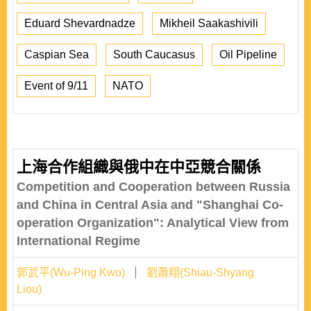
Eduard Shevardnadze
Mikheil Saakashivili
Caspian Sea
South Caucasus
Oil Pipeline
Event of 9/11
NATO
上海合作組織與俄中在中亞競合關係
Competition and Cooperation between Russia
and China in Central Asia and "Shanghai Co-
operation Organization": Analytical View from
International Regime
郭武平(Wu-Ping Kwo)
劉蕭翔(Shiau-Shyang
Liou)