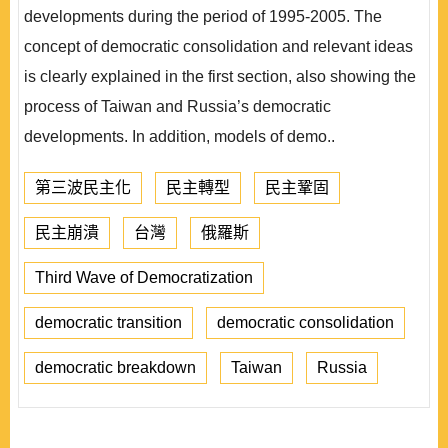
developments during the period of 1995-2005. The
concept of democratic consolidation and relevant ideas
is clearly explained in the first section, also showing the
process of Taiwan and Russia’s democratic
developments. In addition, models of demo..
第三波民主化
民主轉型
民主鞏固
民主崩潰
台灣
俄羅斯
Third Wave of Democratization
democratic transition
democratic consolidation
democratic breakdown
Taiwan
Russia