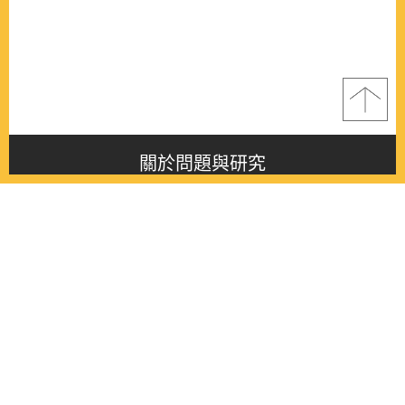
關於問題與研究
About this journal
最新消息
Latest issue
最新期刊
Latest issue
各期期刊
All issues
徵稿啟事