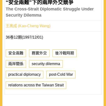
“安全兩難”下的兩岸外交競爭
The Cross-Strait Diplomatic Struggle Under
Security Dilemma
王高成 (Kao-Cheng Wang)
36卷12期(1997/12/01)
安全兩難
務實外交
後冷戰時期
兩岸關係
security dilemma
practical diplomacy
post-Cold War
relations across the Taiwan Strait