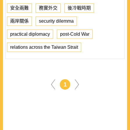
安全兩難
務實外交
後冷戰時期
兩岸關係
security dilemma
practical diplomacy
post-Cold War
relations across the Taiwan Strait
1