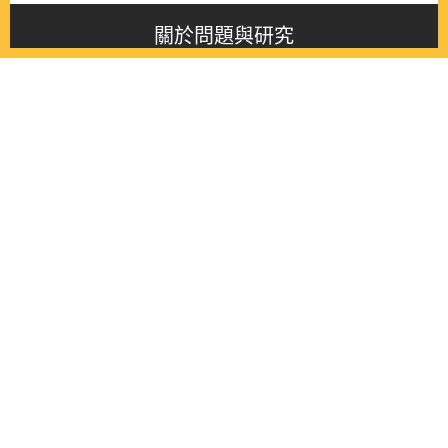
關於問題與研究
About this journal
最新消息
Latest issue
最新期刊
Latest issue
各期期刊
All issues
徵稿啟事
Contribution
聯絡我們
Contact
《問題與研究》季刊 Wenti Yu Yanjiu
Copyright © 2021 Wenti Yu Yanjiu. All Rights Reserved.