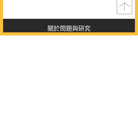
關於問題與研究
About this journal
最新消息
Latest issue
最新期刊
Latest issue
各期期刊
All issues
徵稿啟事
Contribution
聯絡我們
Contact