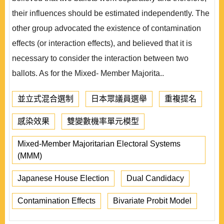
their influences should be estimated independently. The
other group advocated the existence of contamination
effects (or interaction effects), and believed that it is
necessary to consider the interaction between two
ballots. As for the Mixed- Member Majorita..
並立式混合選制
日本眾議員選舉
重複提名
感染效果
雙變數機率單元模型
Mixed-Member Majoritarian Electoral Systems
(MMM)
Japanese House Election
Dual Candidacy
Contamination Effects
Bivariate Probit Model