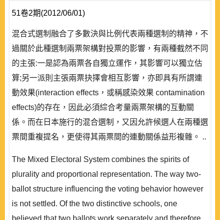
51卷2期(2012/06/01)
混合式選制融合了多數決與比例代表兩種選制的精神，不
過關於此種選制兩票架構對投票的影響，有兩種截然不同
的主張:一是認為兩票各自獨立運作，其影響可以獨立估
算;另一派則主張兩票抉擇會相互影響，亦即具有所謂連
動效果(interaction effects，或稱感染效果 contamination
effects)的存在，因此必須綜合考量兩票架構的互動關
係。而在日本施行的混合選制，又因允許候選人在兩種選
票間重複提名，更使得其兩票間的連動關係益形複雜。 ..
The Mixed Electoral System combines the spirits of
plurality and proportional representation. The way two-
ballot structure influencing the voting behavior however
is not settled. Of the two distinctive schools, one
believed that two ballots work separately and therefore,