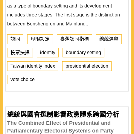
as a type of boundary setting and its development
includes three stages. The first stage is the distinction
between Benshengren and Mainland..
認同
界限設定
臺灣認同指標
總統選舉
投票抉擇
identity
boundary setting
Taiwan identity index
presidential election
vote choice
總統與國會選制影響政黨體系跨國分析
The Combined Effect of Presidential and
Parliamentary Electoral Systems on Party