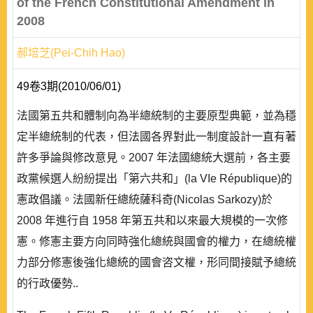
of the French Constitutional Amendment in
2008
郝培芝(Pei-Chih Hao)
49卷3期(2010/06/01)
法國第五共和體制向為半總統制的主要原型典範，並為穩
定半總統制的代表，但法國各界對此一制度設計一直有著
許多爭論與修改意見。2007 年法國總統大選前，各主要
政黨候選人紛紛提出「第六共和」(la VIe République)的
憲政倡議。法國新任總統薩科奇(Nicolas Sarkozy)於
2008 年進行自 1958 年第五共和以來最大規模的一次修
憲。修憲主要方向同時強化總統與國會的權力，在總統權
力部分修憲後強化總統的國會咨文權，形同間接賦予總統
的行政優勢..