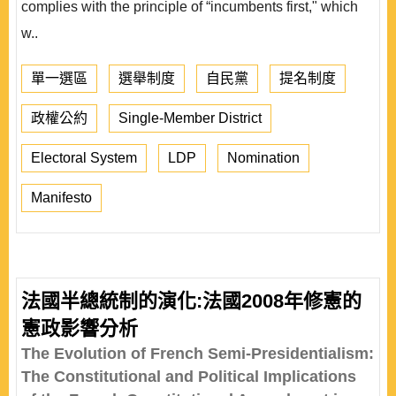
complies with the principle of “incumbents first," which
w..
單一選區
選舉制度
自民黨
提名制度
政權公約
Single-Member District
Electoral System
LDP
Nomination
Manifesto
法國半總統制的演化:法國2008年修憲的
憲政影響分析
The Evolution of French Semi-Presidentialism:
The Constitutional and Political Implications