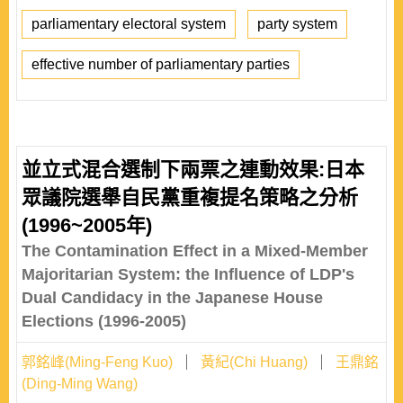
parliamentary electoral system
party system
effective number of parliamentary parties
並立式混合選制下兩票之連動效果:日本
眾議院選舉自民黨重複提名策略之分析
(1996~2005年)
The Contamination Effect in a Mixed-Member
Majoritarian System: the Influence of LDP's
Dual Candidacy in the Japanese House
Elections (1996-2005)
郭銘峰(Ming-Feng Kuo)
黃紀(Chi Huang)
王鼎銘
(Ding-Ming Wang)