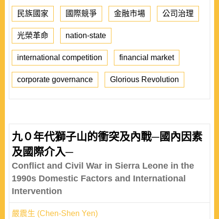
民族國家
國際競爭
金融市場
公司治理
光榮革命
nation-state
international competition
financial market
corporate governance
Glorious Revolution
九０年代獅子山的衝突及內戰─國內因素
及國際介入─
Conflict and Civil War in Sierra Leone in the
1990s Domestic Factors and International
Intervention
嚴震生 (Chen-Shen Yen)