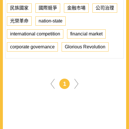
民族國家
國際競爭
金融市場
公司治理
光榮革命
nation-state
international competition
financial market
corporate governance
Glorious Revolution
1