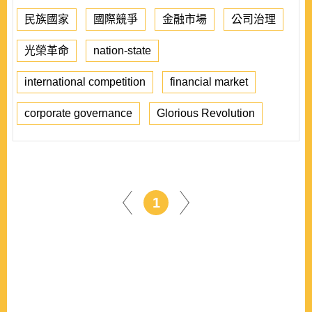
民族國家
國際競爭
金融市場
公司治理
光榮革命
nation-state
international competition
financial market
corporate governance
Glorious Revolution
1