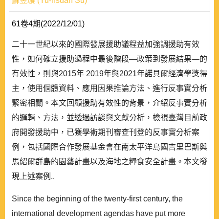
蘇昱璇 (Yu-hsuan Su)
61卷4期(2022/12/01)
二十一世紀以來的國際發展援助議程益加強調援助有效
性，如何確立援助過程中最後階段—政策到發展結果—的
有效性，則與2015年 2019年與2021年諾貝爾經濟學獎得
主，使用個體資料、應用因果推論方法、進行反事實分析
緊密相關。本文回顧援助有效性的背景，介紹反事實分析
的邏輯、方法，並透過訪談與文獻分析，檢視臺灣目前政
府開發援助中，已獲學術期刊審查刊登的反事實分析案
例，包括國際合作發展基金會在南太平洋島國吉里巴斯與
馬紹爾群島的園藝計畫以及海地之糧食安全計畫。本文發
現上述案例..
Since the beginning of the twenty-first century, the
international development agendas have put more