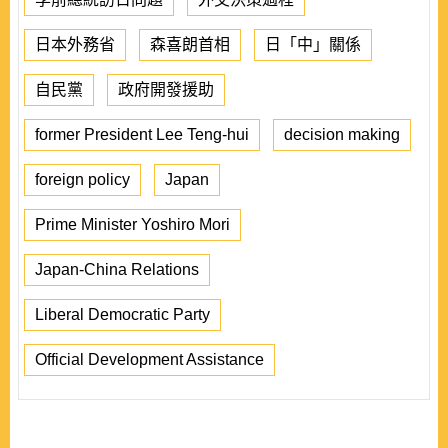
日本外務省
森喜朗首相
日「中」關係
自民黨
政府開發援助
former President Lee Teng-hui
decision making
foreign policy
Japan
Prime Minister Yoshiro Mori
Japan-China Relations
Liberal Democratic Party
Official Development Assistance