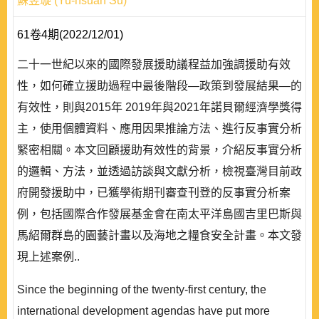
蘇昱璇 (Yu-hsuan Su)
61卷4期(2022/12/01)
二十一世紀以來的國際發展援助議程益加強調援助有效
性，如何確立援助過程中最後階段—政策到發展結果—的
有效性，則與2015年 2019年與2021年諾貝爾經濟學獎得
主，使用個體資料、應用因果推論方法、進行反事實分析
緊密相關。本文回顧援助有效性的背景，介紹反事實分析
的邏輯、方法，並透過訪談與文獻分析，檢視臺灣目前政
府開發援助中，已獲學術期刊審查刊登的反事實分析案
例，包括國際合作發展基金會在南太平洋島國吉里巴斯與
馬紹爾群島的園藝計畫以及海地之糧食安全計畫。本文發
現上述案例..
Since the beginning of the twenty-first century, the
international development agendas have put more