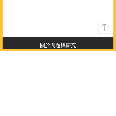
關於問題與研究
About this journal
最新消息
Latest issue
最新期刊
Latest issue
各期期刊
All issues
徵稿啟事